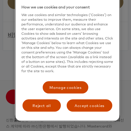
로그인
How we use cookies and your consent
We use cookies and similar technologies (‘Cookies’) on
our websites to improve them, measure their
performance, understand our audience and enhance
the user experience. On some sites, we also use
비밀 번호를 기억할 수 없으신가요?
Cookies to show ads based on users’ browsing
activities and interests on the site and other sites. Click
‘Manage Cookies’ below to learn what Cookies we use
암호를 다시 설정하는 것은 어렵지 않습니다.
on this site and why. You can always change your
consent preferences using the ‘Manage Cookies’ tool
1. "
비밀번호를 잊으셨습니까?
"를 클릭하세요
at the bottom of the screen (available as a link instead
of a button on some sites). This includes rejecting some
계정이 필요하십니까?
카드를 등록해 주세요
or all Cookies, except those that are strictly necessary
2. 계정 정보를 확인하세요
for the site to work.
3. 이메일로 비밀번호가 전송됩니다
Manage cookies
Reject all
Accept cookies
신한글로벌멀티카드는 Mastercard Asia/Pacific Pte.Ltd.와의 라이선
스 계약에 따라 ㈜신한은행에서 발행되었습니다. Mastercard와