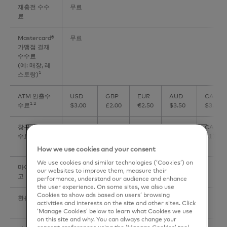
재충전 수수
무료
료
Mastercard®
무료
가맹점 결재
수수료
(예: 매장, 레
1
스토랑)
ATM 인출수
USD
GBP
EUR
AUD
CAD
1 2
수료
$3.00
£2.00
€2.50
$3.50
$3.50
창구 인출수
USD
GBP
EUR
AUD
CAD
수료
$10.00
£6.50
€7.50
$11.50
$11.50
How we use cookies and your consent
We use cookies and similar technologies (‘Cookies’) on
마이너스 잔
무료
our websites to improve them, measure their
고 수수료
performance, understand our audience and enhance
the user experience. On some sites, we also use
Cookies to show ads based on users’ browsing
환불 수수료
환불외화금액 X 0.5% X 징수 당시의 매매기준율
activities and interests on the site and other sites. Click
1
‘Manage Cookies’ below to learn what Cookies we use
on this site and why. You can always change your