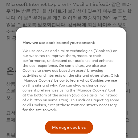
Microsoft Internet Explorer나 Mozilla Firefox와 같은 브라
우저는 방문 중인 웹 사이트가 보안성이 있는지 여부를 표시합
니다. 이 브라우저들은 개인 데이터를 전송하기 전에 누구도
읽을 수 없도록 암호화합니다. 컴퓨터에 최신 바이러스 방지
소프트웨어가 설치되어있는지 확인하십시오. 방화벽도 이러
한 공격으로부터 고객님을 보호하는데 도움을 줍니다.
How we use cookies and your consent
We use cookies and similar technologies (‘Cookies’) on
our websites to improve them, measure their
performance, understand our audience and enhance
the user experience. On some sites, we also use
온·오프라인 구매 시 주의점
Cookies to show ads based on users’ browsing
activities and interests on the site and other sites. Click
‘Manage Cookies’ below to learn what Cookies we use
상품 판매자 및 구매처를 확인하십시오. 잘 알려진 업체/서비
on this site and why. You can always change your
스를 이용하고 브라우저에 인터넷 주소를 직접 입력해 보십시
consent preferences using the ‘Manage Cookies’ tool
at the bottom of the screen (available as a link instead
오.
of a button on some sites). This includes rejecting some
or all Cookies, except those that are strictly necessary
for the site to work.
요청하지 않은 이메일에 개인 정보를 제공하지 말고, 웹 사이
트에서 보안 결제 사용 여부를 묻는 경우 ‘예’를 선택하십시오.
Manage cookies
환불 또는 교환을 원하는 경우 영수증과 함께 모든 거래 기록